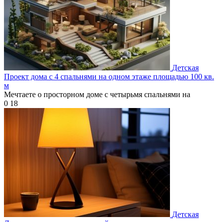
Детская
Проект дома с 4 спальнями на одном этаже площадью 100 кв.
м
Мечтаете о просторном доме с четырьмя спальнями на
0
18
Детская