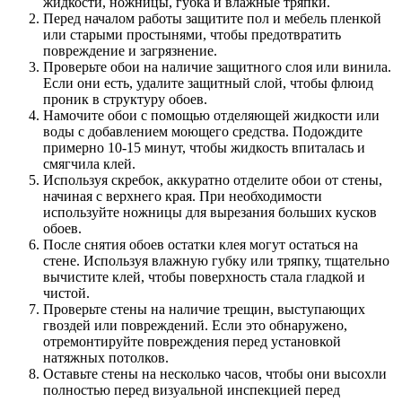
жидкости, ножницы, губка и влажные тряпки.
Перед началом работы защитите пол и мебель пленкой
или старыми простынями, чтобы предотвратить
повреждение и загрязнение.
Проверьте обои на наличие защитного слоя или винила.
Если они есть, удалите защитный слой, чтобы флюид
проник в структуру обоев.
Намочите обои с помощью отделяющей жидкости или
воды с добавлением моющего средства. Подождите
примерно 10-15 минут, чтобы жидкость впиталась и
смягчила клей.
Используя скребок, аккуратно отделите обои от стены,
начиная с верхнего края. При необходимости
используйте ножницы для вырезания больших кусков
обоев.
После снятия обоев остатки клея могут остаться на
стене. Используя влажную губку или тряпку, тщательно
вычистите клей, чтобы поверхность стала гладкой и
чистой.
Проверьте стены на наличие трещин, выступающих
гвоздей или повреждений. Если это обнаружено,
отремонтируйте повреждения перед установкой
натяжных потолков.
Оставьте стены на несколько часов, чтобы они высохли
полностью перед визуальной инспекцией перед