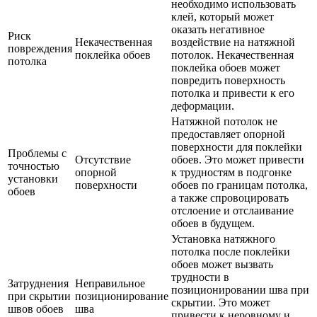
необходимо использовать
клей, который может
оказать негативное
Риск
Некачественная
воздействие на натяжной
повреждения
поклейка обоев
потолок. Некачественная
потолка
поклейка обоев может
повредить поверхность
потолка и привести к его
деформации.
Натяжной потолок не
предоставляет опорной
поверхности для поклейки
Проблемы с
Отсутствие
обоев. Это может привести
точностью
опорной
к трудностям в подгонке
установки
поверхности
обоев по границам потолка,
обоев
а также спровоцировать
отслоение и отслаивание
обоев в будущем.
Установка натяжного
потолка после поклейки
обоев может вызвать
трудности в
Затруднения
Неправильное
позиционировании шва при
при скрытии
позиционирование
скрытии. Это может
швов обоев
шва
привести к неровному и