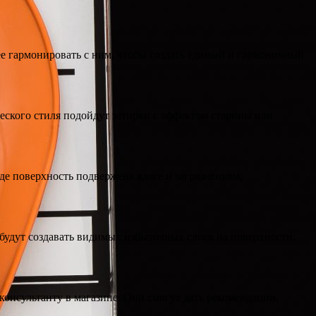
ее гармонировать с ним, чтобы создать единый и гармоничный
ческого стиля подойдут затирки с эффектом старины или
де поверхность подвержена влаге и загрязнениям,
 будут создавать видимых избыточных слоев на поверхности.
консультанту в магазине. Они смогут дать рекомендации,