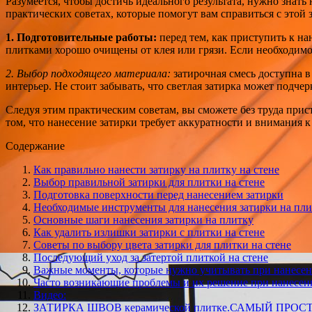
Разумеется, чтобы достичь идеального результата, нужно знать
практических советах, которые помогут вам справиться с этой
1. Подготовительные работы:
перед тем, как приступить к на
плитками хорошо очищены от клея или грязи. Если необходимо,
2. Выбор подходящего материала:
затирочная смесь доступна в
интерьер. Не стоит забывать, что светлая затирка может подчер
Следуя этим практическим советам, вы сможете без труда прис
том, что нанесение затирки требует аккуратности и внимания 
Содержание
Как правильно нанести затирку на плитку на стене
Выбор правильной затирки для плитки на стене
Подготовка поверхности перед нанесением затирки
Необходимые инструменты для нанесения затирки на пли
Основные шаги нанесения затирки на плитку
Как удалить излишки затирки с плитки на стене
Советы по выбору цвета затирки для плитки на стене
Последующий уход за затертой плиткой на стене
Важные моменты, которые нужно учитывать при нанесен
Часто возникающие проблемы и их решение при нанесени
Видео:
ЗАТИРКА ШВОВ керамической плитке.САМЫЙ ПРО