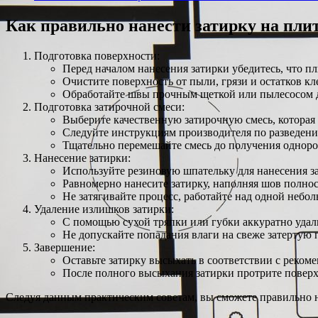
Как правильно нанести затирку на плит
Подготовка поверхности:
Перед началом нанесения затирки убедитесь, что пл
Очистите поверхность от пыли, грязи и остатков кл
Обработайте швы прочным щеткой или пылесосом д
Подготовка затирочной смеси:
Выберите качественную затирочную смесь, которая 
Следуйте инструкциям производителя по разведени
Тщательно перемешайте смесь до получения однор
Нанесение затирки:
Используйте резиновую шпательку для нанесения за
Равномерно нанесите затирку, наполняя шов полно
Не затягивайте процесс, работайте над одной небол
Удаление излишков затирки:
С помощью сухой тряпки или губки аккуратно удал
Не допускайте попадания влаги на свеже затертую 
Завершение:
Оставьте затирку высыхать в соответствии с реком
После полного высыхания затирки протрите поверхн
Следуя данным практическим советам, вы сможете правильно на