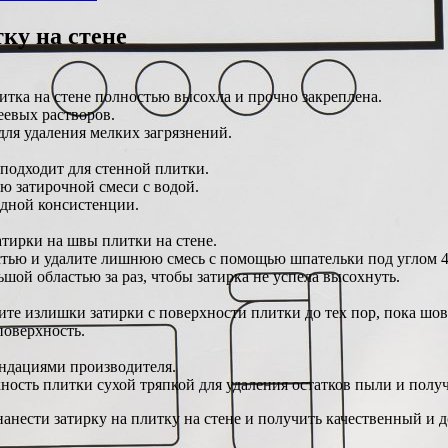
ку на стене
итка на стене полностью высохла и прочно закреплена.
еевых растворов.
ля удаления мелких загрязнений.
подходит для стенной плитки.
ю затирочной смеси с водой.
одной консистенции.
тирки на швы плитки на стене.
стью и удалите лишнюю смесь с помощью шпательки под углом 4
ьшой областью за раз, чтобы затирка не успела высохнуть.
ите излишки затирки с поверхности плитки до тех пор, пока шо
поверхность.
ендациями производителя.
ость плитки сухой тряпкой для удаления остатков пыли и полу
нести затирку на плитку на стене и получить качественный и д