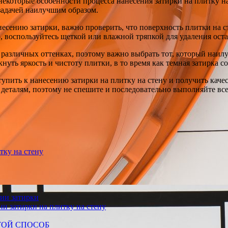
 некоторые особенности процесса нанесения затирки на плитку на
 задачей наилучшим образом.
несению затирки, важно проверить, что поверхность плитки на с
 воспользуйтесь щеткой или влажной тряпкой для удаления оста
 различных оттенках, поэтому важно выбрать тот, который наил
кнуть яркость и чистоту плитки, в то время как темная затирка 
тупить к нанесению затирки на плитку на стену и получить каче
к деталям, поэтому не спешите и последовательно выполняйте вс
тку на стену
ии затирки
и затирки на плитку на стену
СТОЙ СПОСОБ