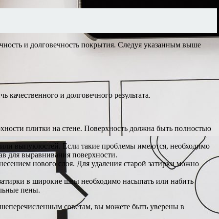
очность и долговечность покрытия. Следуя указанным выше
ь качественного и долговечного результата.
рхности плитки на стене. Поверхность должна быть полностью
й или выпуклостей. Если такие проблемы имеются, необходимо
ав для выравнивания поверхности.
нанесением нового слоя. Для удаления старой затирки можно
затирки в широкие швы необходимо насыпать или набить
льные пены.
ышеперечисленным советам, вы можете быть уверены в