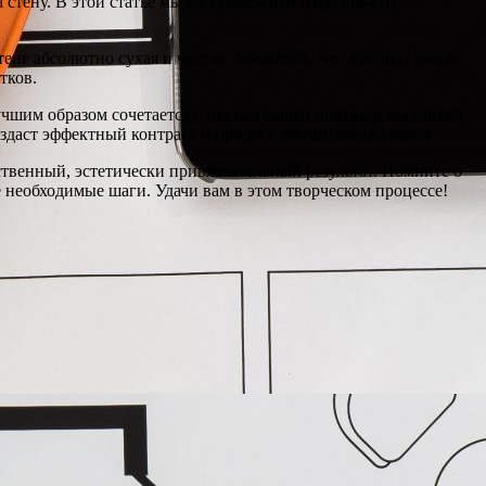
 стену. В этой статье мы расскажем вам о нескольких
тене абсолютно сухая и чистая. Убедитесь, что все швы между
тков.
учшим образом сочетается с цветом вашей плитки и дополняет
создаст эффектный контраст и придаст элегантность стенам.
ственный, эстетически привлекательный результат. Помните о
е необходимые шаги. Удачи вам в этом творческом процессе!