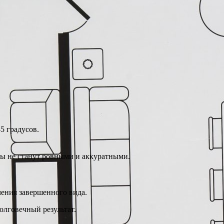
5 градусов.
вы не станут ровными и аккуратными.
чения завершенного вида.
олговечный результат.