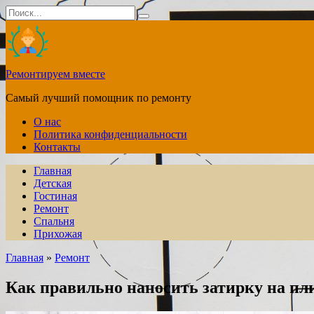
Перейти
Search
к
for:
содержанию
Ремонтируем вместе
Самый лучший помощник по ремонту
О нас
Политика конфиденциальности
Контакты
Главная
Детская
Гостиная
Ремонт
Спальня
Прихожая
Главная
»
Ремонт
Как правильно наносить затирку на пли