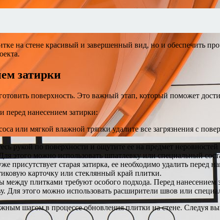
итке на стене красивый и завершенный вид, но и обеспечить пр
оекта.
ием затирки
отовить поверхность. Это важный этап, который поможет достич
и перед нанесением затирки:
оса или мягкой влажной тряпки удалите все загрязнения с пове
есь рукой по поверхности и ощутите ее на предмет неровносте
 Для этого можно использовать шпатлевку или специальный сост
 уже присутствует старая затирка, ее необходимо удалить перед 
тиковую карточку или стеклянный край плитки.
 между плитками требуют особого подхода. Перед нанесением 
ву. Для этого можно использовать расширители швов или специа
ажным шагом в процессе обновления плитки на стене. Следуя в