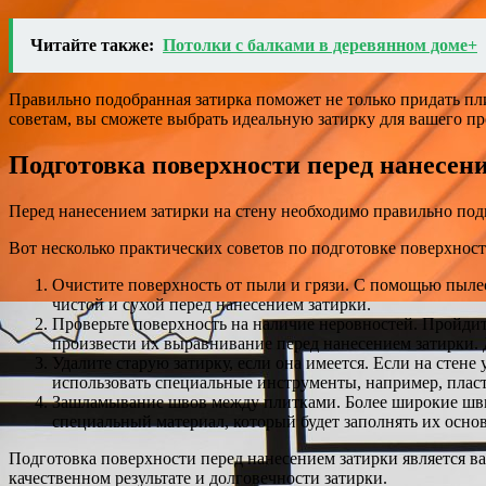
Читайте также:
Потолки с балками в деревянном доме+
Правильно подобранная затирка поможет не только придать пл
советам, вы сможете выбрать идеальную затирку для вашего пр
Подготовка поверхности перед нанесен
Перед нанесением затирки на стену необходимо правильно подг
Вот несколько практических советов по подготовке поверхност
Очистите поверхность от пыли и грязи. С помощью пылес
чистой и сухой перед нанесением затирки.
Проверьте поверхность на наличие неровностей. Пройдит
произвести их выравнивание перед нанесением затирки.
Удалите старую затирку, если она имеется. Если на стене
использовать специальные инструменты, например, плас
Зашламывание швов между плитками. Более широкие швы
специальный материал, который будет заполнять их осно
Подготовка поверхности перед нанесением затирки является в
качественном результате и долговечности затирки.