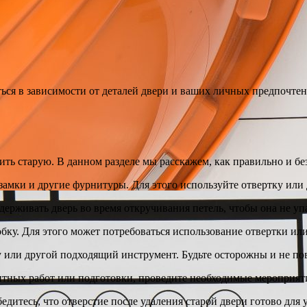
ся в зависимости от деталей двери и ваших личных предпочтени
ть старую. В данном разделе мы расскажем, как правильно и бе
, замки и другие фурнитуры. Для этого используйте отвертку ил
ддерживать дверь во время откручивания петель, чтобы она не 
бку. Для этого может потребоваться использование отвертки ил
ку или другой подходящий инструмент. Будьте осторожны и не по
онтных работ или подготовки, проведите необходимые мероприят
бедитесь, что отверстие после удаления старой двери готово дл