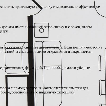
беспечить правильную установку и максимально эффективное
 должна иметь небольшой зазор сверху и с боков, чтобы
двери.
а и аккуратно снимите дверь с петель. Если петли имеются на
пятствий, а сама дверь легко открывается и закрывается.
одержал явных деформаций. При необходимости уберите
короба с помощью уровня. Затем сделайте отметки для
проеме, обеспечивая его надежную фиксацию.