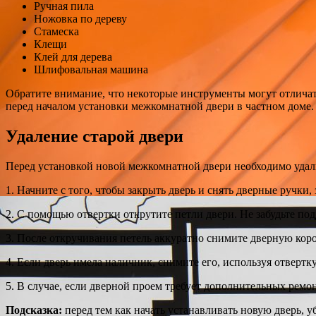
Ручная пила
Ножовка по дереву
Стамеска
Клещи
Клей для дерева
Шлифовальная машина
Обратите внимание, что некоторые инструменты могут отличать
перед началом установки межкомнатной двери в частном доме.
Удаление старой двери
Перед установкой новой межкомнатной двери необходимо удали
1. Начните с того, чтобы закрыть дверь и снять дверные ручки
2. С помощью отвертки открутите петли двери. Не забудьте по
3. После откручивания петель аккуратно снимите дверную коро
4. Если дверь имела наличник, снимите его, используя отверт
5. В случае, если дверной проем требует дополнительных рем
Подсказка:
перед тем как начать устанавливать новую дверь, у