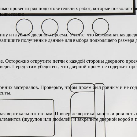
имо провести ряд подготовительных работ, которые позволят о
подготовки:
ну и глубину дверного проема. Учтите, что межкомнатная дверь
 запишите полученные данные для выбора подходящего размера 
ее. Осторожно открутите петли с каждой стороны дверного проем
двери. Перед этим убедитесь, что дверной проем не содержит пре
ронних материалов. Проверьте, чтобы проем был ровным и не с
енты.
ая вертикально к стенам. Проверьте вертикальность и ровность 
элементов (шурупов или дюбелей) и закрепите дверной короб в 