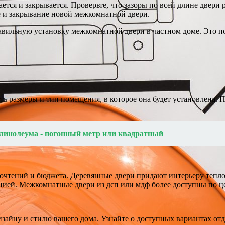
ется и закрывается. Проверьте, что зазоры по всей длине двери
е и закрывание новой межкомнатной двери.
авильную установку межкомнатной двери в частном доме. Это по
ь размеры и тип помещения, в которое она будет установлена. 
линолеума - погонный метр или квадратный
чтений и бюджета. Деревянные двери придают интерьеру теплот
ией. Межкомнатные двери из дсп или мдф более доступны по це
айну и стилю вашего дома. Узнайте о доступных вариантах отд