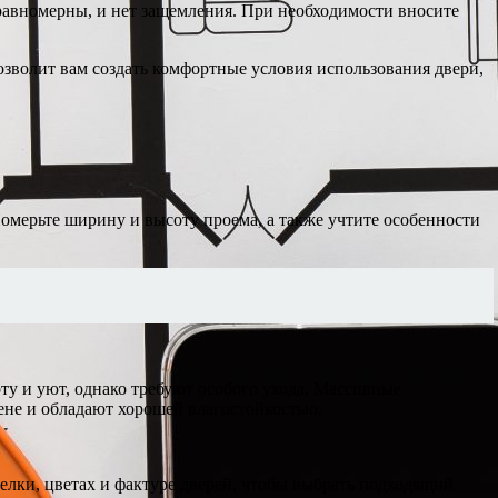
 равномерны, и нет защемления. При необходимости вносите
зволит вам создать комфортные условия использования двери,
Померьте ширину и высоту проема, а также учтите особенности
у и уют, однако требуют особого ухода. Массивные
не и обладают хорошей влагостойкостью.
елки, цветах и фактуре дверей, чтобы выбрать подходящий