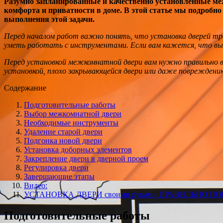
Разумно запланированные и качественно установленные ме
комфорта и приватности в доме. В этой статье мы подробн
выполнения этой задачи.
Перед началом работ важно понять, что установка дверей тр
уметь работать с инструментами. Если вам кажется, что вы 
Перед установкой межкомнатной двери вам нужно правильно в
установкой, плохо закрывающейся двери или даже повреждени
Содержание
Подготовительные работы
Выбор межкомнатной двери
Необходимые инструменты
Удаление старой двери
Подгонка новой двери
Установка доборных элементов
Закрепление двери в дверной проем
Регулировка двери
Завершающие этапы
Видео:
УСТАНОВКА ДВЕРИ своими руками ПРАВИЛЬНО ПОШАГОВО 
Подготовительные работы