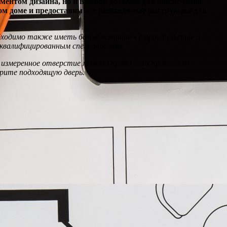
ентом дизайна, но и важной деталью для обеспечения
ом доме и предоставим все необходимые инструкции для
бходимо также иметь базовые знания в строительстве и
к квалифицированным специалистам.
о измеренное отверстие может привести к проблемам с
рите подходящую дверь.