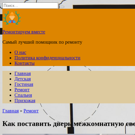
Перейти
Search
к
for:
содержанию
Ремонтируем вместе
Самый лучший помощник по ремонту
О нас
Политика конфиденциальности
Контакты
Главная
Детская
Гостиная
Ремонт
Спальня
Прихожая
Главная
»
Ремонт
Как поставить дверь межкомнатную св