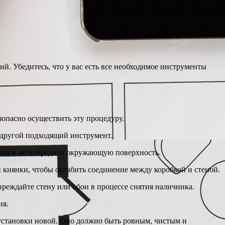
й. Убедитесь, что у вас есть все необходимое инструменты
зопасно осуществить эту процедуру.
и другой подходящий инструмент.
упала и не повредила окружающую поверхность.
и киянки, чтобы ослабить соединение между коробкой и стеной.
вреждайте стену или обои в процессе снятия наличника.
ия.
я установки новой. Оно должно быть ровным, чистым и