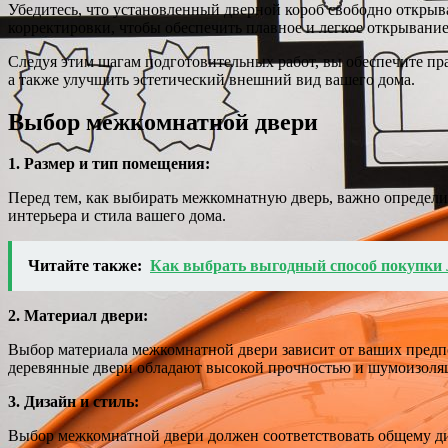
Убедитесь, что установленный дверной короб свободно открыва
корректировки, чтобы обеспечить плавное и легкое открывани
Следуя этим шагам подготовительных работ, вы обеспечите пр
а также улучшить эстетический внешний вид вашего дома.
Выбор межкомнатной двери
1. Размер и тип помещения:
Перед тем, как выбирать межкомнатную дверь, важно определит
интерьера и стила вашего дома.
Читайте также:
Как выбрать выгодный способ покупки 
2. Материал двери:
Выбор материала межкомнатной двери зависит от ваших предпо
деревянные двери обладают высокой прочностью и шумоизоляц
3. Дизайн и стиль:
Выбор межкомнатной двери должен соответствовать общему диз