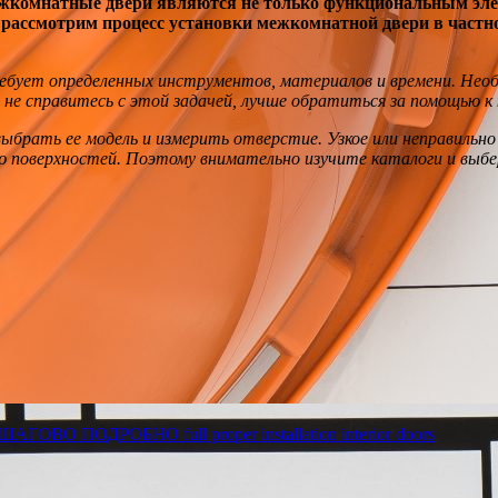
жкомнатные двери являются не только функциональным элем
о рассмотрим процесс установки межкомнатной двери в частн
ебует определенных инструментов, материалов и времени. Нео
не справитесь с этой задачей, лучше обратиться за помощью 
ыбрать ее модель и измерить отверстие. Узкое или неправильн
ю поверхностей. Поэтому внимательно изучите каталоги и выбе
ПОДРОБНО full proper installation interior doors