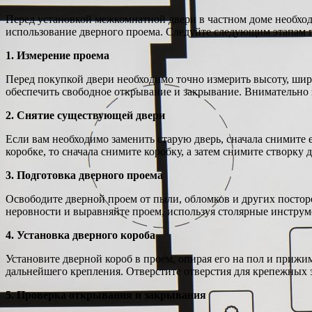
Перед установкой межкомнатной двери в частном доме необход
использование дверного проема. Следуйте следующим этапам 
1. Измерение проема
Перед покупкой двери необходимо точно измерить высоту, шири
обеспечить свободное открывание и закрывание. Внимательно
2. Снятие существующей двери
Если вам необходимо заменить старую дверь, сначала снимите 
коробке, то сначала снимите коробку, а затем снимите створку 
3. Подготовка дверного проема
Освободите дверной проем от пыли, обломков и других посто
неровности и выравняйте проем, используя столярные инструм
4. Установка дверного короба
Установите дверной короб в проем, опирая его на пол и прижим
дальнейшего крепления. Отверстите отверстия для крепежных 
5. Проверка открывания и закрывания