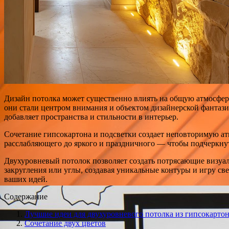
Дизайн потолка может существенно влиять на общую атмосфер
они стали центром внимания и объектом дизайнерской фантази
добавляет пространства и стильности в интерьер.
Сочетание гипсокартона и подсветки создает неповторимую ат
расслабляющего до яркого и праздничного — чтобы подчеркнут
Двухуровневый потолок позволяет создать потрясающие визуа
закругления или углы, создавая уникальные контуры и игру св
ваших идей.
Содержание
Лучшие идеи для двухуровневого потолка из гипсокарто
Сочетание двух цветов