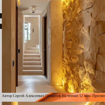
Автор
Сергей Алексеевич Штырнов
На чтение
12 мин.
Просмо