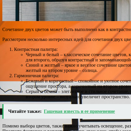
Сочетание двух цветов может быть выполнено как в контрастно
Рассмотрим несколько интересных идей для сочетания двух цве
Контрастная палитра:
Черный и белый – классическое сочетание цветов, к
для второго, образуя контрастный и запоминающий
Синий и желтый – яркое и веселое сочетание цветов
желтый на втором уровне – солнца.
Гармоничная палитра:
Бежевый и коричневый – спокойное и уютное сочета
ощущение простора, а коричневый на втором уровне
Серый и белый – элегантное и стильное сочетание,
втором уровне – визуально увеличит пространство.
Читайте также:
Гашеная известь и ее применение
Помимо выбора цветов, также важно учитывать освещение, раз