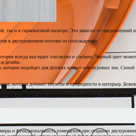
й, так и в гармоничной палитре. Это зависит от предпочтений 
тов в двухуровневом потолке из гипсокартона:
оторое всегда выглядит элегантно и стильно. Черный цвет может
ся дизайн.
, которое подойдет для детских комнат или игровых зон. Синий 
ние, которое добавит теплоты и природности в интерьер. Бежев
 – добавит глубину.
 которое подходит для современных интерьеров. Серый цвет на о
меры и функциональность помещения при создании двухуровнево