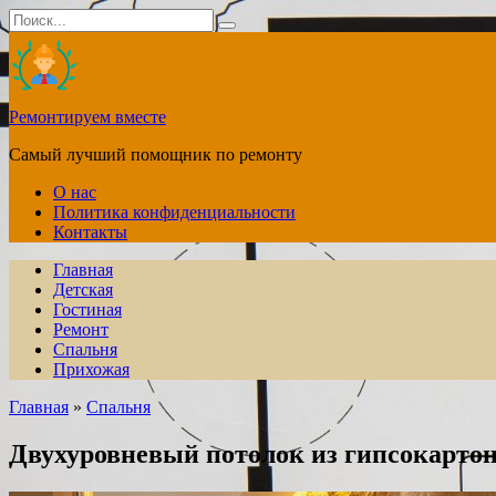
Перейти
Search
к
for:
содержанию
Ремонтируем вместе
Самый лучший помощник по ремонту
О нас
Политика конфиденциальности
Контакты
Главная
Детская
Гостиная
Ремонт
Спальня
Прихожая
Главная
»
Спальня
Двухуровневый потолок из гипсокартон