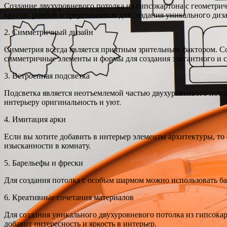
Создание двухуровневого потолка из гипсокартона с геометри
кругов, ромбов и треугольников для создания уникального диз
2. Симметричный дизайн
Симметрия всегда является приятным зрительным фактором. Со
симметричные элементы и формы для создания элегантного и с
3. Встроенная подсветка
Подсветка является неотъемлемой частью двухуровневого потол
интерьеру оригинальность и уют.
4. Имитация арки
Если вы хотите добавить в интерьер элементы архитектуры, то
изысканности в комнату.
5. Барельефы и фрески
Для создания потолка с особым шармом можно использовать бар
6. Креативные сочетания материалов
Для создания уникального двухуровневого потолка из гипсока
добавит интересность и яркость в интерьер.