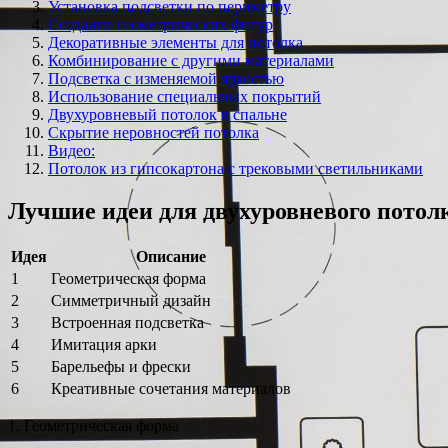
Установка подсветки по периметру
Создание геометрических фигур
Декоративные элементы для потолка
Комбинирование с другими материалами
Подсветка с изменяемой яркостью
Использование специальных покрытий
Двухуровневый потолок в спальне
Скрытие неровностей потолка
Видео:
Потолок из гипсокартона с трековыми светильниками
Лучшие идеи для двухуровневого потол
Идея
Описание
1
Геометрическая форма
2
Симметричный дизайн
3
Встроенная подсветка
4
Имитация арки
5
Барельефы и фрески
6
Креативные сочетания материалов
1. Геометрическая форма