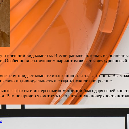
у и внешний вид комнаты. И если раньше потолки, выполненные
и. Особенно впечатляющим вариантом является двухуровневый п
мосферу, придает комнате изысканность и элегантность. Вы мож
ь свою индивидуальность и создать нужное настроение.
льные эффекты и интересные композиции благодаря своей конст
ета. Вам не придется смотреть на однотонную поверхность потол
на