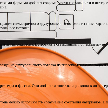
ческими формами добавит современности и стильности в интерь
айна.
здание симметричного двухуровневого потолка из гипсокартона
тильного потолка.
ка из гипсокартона. Встроенные светильники по периметру пото
 создание двухуровневого потолка из гипсокартона с имитацией
ельефы и фрески. Они добавят изящества и роскоши в интерьер,
ртона можно использовать креативные сочетания материалов. На