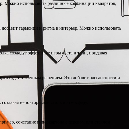
ер. Можно использовать различные комбинации квадратов,
 добавит гармонии и ритма в интерьер. Можно использовать
лка создадут эффектные игры света и тени, придавая
 арки будет отличным решением. Это добавит элегантности и
 создавая неповторимый стиль и атмосферу.
пример, сочетание гипсокартона с деревом или стеклом